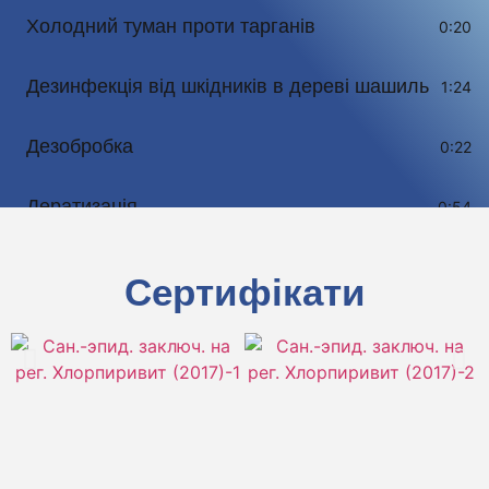
Холодний туман проти тарганів
0:20
Дезинфекція від шкідників в дереві шашиль
1:24
Дезобробка
0:22
Дератизація
0:54
Комплексна обробка приміщень
0:39
Сертифікати
Резистентність
1:24