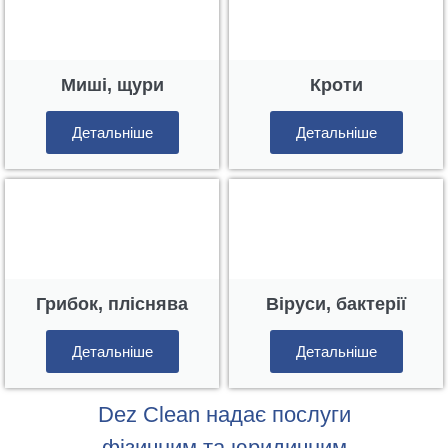
Миші, щури
Кроти
Детальніше
Детальніше
Грибок, пліснява
Віруси, бактерії
Детальніше
Детальніше
Dez Clean надає послуги
фізичним та юридичним